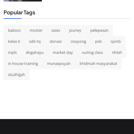
Popular Tags
baksos
moster
iases
jouney
pelepasan
kelas 6
sdit-tq
donasi
cisayong
psb
spmb
mpls
dirgahayu
market day
outing class
rihlah
in house training
munaqosyah
khidmah masyarakat
dzulhijjah